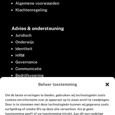
Algemene voorwaarden
Klachtenregeling
Advies & ondersteuning
Juridisch
Onderwijs
Identiteit
HRM
Governance
Communicatie
Bedrijfsvoering
Belangenbehartiging
Beheer toestemming
Om de beste ervaringen te bieden, gebruiken wij technologieën zoals
Contact
cookies om informatie over je apparaat op te slaan en/of te raadplegen.
Door in te stemmen met deze technologieën kunnen wij gegevens zoals
surfgedrag of unieke ID's op deze site verwerken. Als je geen
Houttuinlaan 8
toestemming geeft of uw toestemming intrekt, kan dit een nadelige