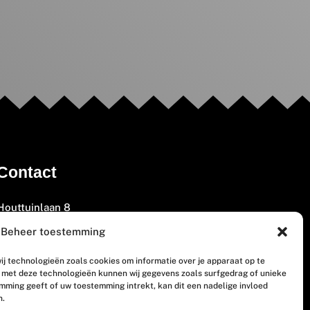
Contact
Houttuinlaan 8
3447 GM Woerden
Beheer toestemming
(0348) 405 200
ij technologieën zoals cookies om informatie over je apparaat op te
welkom@vosabb.nl
n met deze technologieën kunnen wij gegevens zoals surfgedrag of unieke
emming geeft of uw toestemming intrekt, kan dit een nadelige invloed
n.
Privacy, disclaimer en copyright