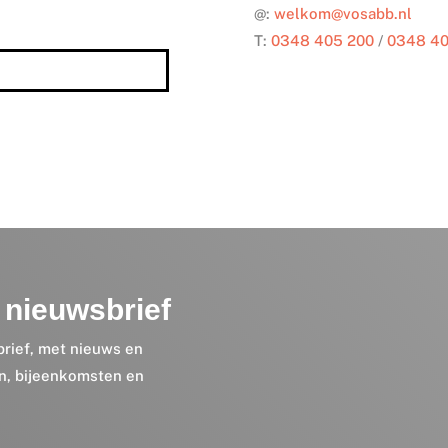
@:
welkom@vosabb.nl
T:
0348 405 200
/
0348 40
nieuwsbrief
brief, met nieuws en
en, bijeenkomsten en