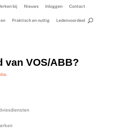
erken bij
Nieuws
Inloggen
Contact
ten
Praktisch en nuttig
Ledenvoordeel
id van VOS/ABB?
tie.
adviesdiensten
werken