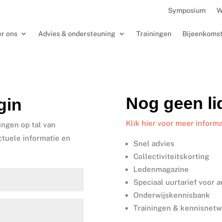
Symposium
W
r ons
Advies & ondersteuning
Trainingen
Bijeenkoms
Nog geen l
gin
Klik hier voor meer informa
ingen op tal van
ctuele informatie en
Snel advies
Collectiviteitskorting
Ledenmagazine
Speciaal uurtarief voor 
Onderwijskennisbank
Trainingen & kennisnet