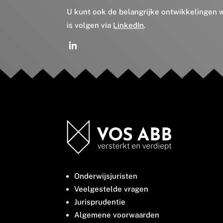
U kunt ook de belangrijke ontwikkelingen
is volgen via
LinkedIn
.
Onderwijsjuristen
Veelgestelde vragen
Jurisprudentie
Algemene voorwaarden