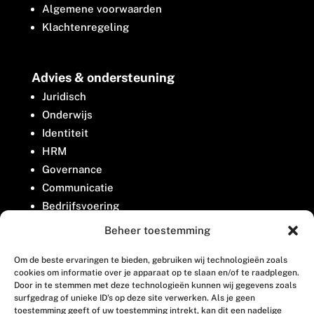
Algemene voorwaarden
Klachtenregeling
Advies & ondersteuning
Juridisch
Onderwijs
Identiteit
HRM
Governance
Communicatie
Bedrijfsvoering
Belangenbehartiging
Beheer toestemming
Om de beste ervaringen te bieden, gebruiken wij technologieën zoals
Contact
cookies om informatie over je apparaat op te slaan en/of te raadplegen.
Door in te stemmen met deze technologieën kunnen wij gegevens zoals
surfgedrag of unieke ID's op deze site verwerken. Als je geen
Houttuinlaan 8
toestemming geeft of uw toestemming intrekt, kan dit een nadelige