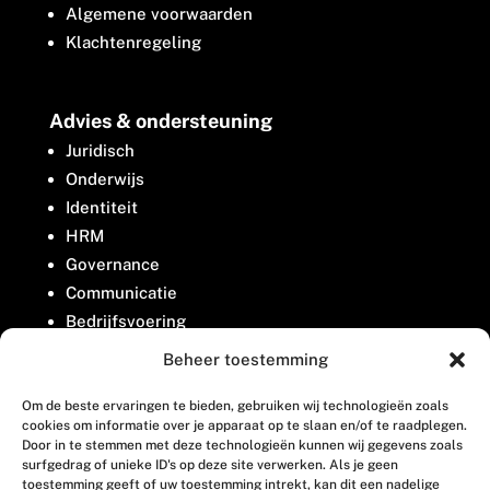
Algemene voorwaarden
Klachtenregeling
Advies & ondersteuning
Juridisch
Onderwijs
Identiteit
HRM
Governance
Communicatie
Bedrijfsvoering
Belangenbehartiging
Beheer toestemming
Om de beste ervaringen te bieden, gebruiken wij technologieën zoals
Contact
cookies om informatie over je apparaat op te slaan en/of te raadplegen.
Door in te stemmen met deze technologieën kunnen wij gegevens zoals
surfgedrag of unieke ID's op deze site verwerken. Als je geen
Houttuinlaan 8
toestemming geeft of uw toestemming intrekt, kan dit een nadelige