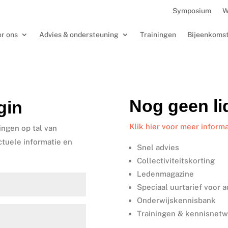
Symposium
W
r ons
Advies & ondersteuning
Trainingen
Bijeenkoms
Nog geen l
gin
Klik hier voor meer informa
ingen op tal van
ctuele informatie en
Snel advies
Collectiviteitskorting
Ledenmagazine
Speciaal uurtarief voor 
Onderwijskennisbank
Trainingen & kennisnet