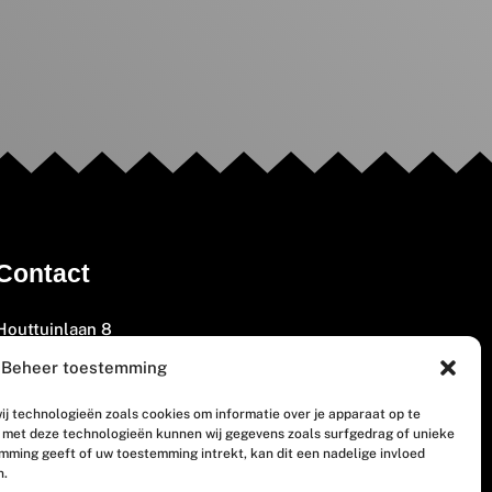
Contact
Houttuinlaan 8
3447 GM Woerden
Beheer toestemming
(0348) 405 200
ij technologieën zoals cookies om informatie over je apparaat op te
welkom@vosabb.nl
n met deze technologieën kunnen wij gegevens zoals surfgedrag of unieke
emming geeft of uw toestemming intrekt, kan dit een nadelige invloed
n.
Privacy, disclaimer en copyright