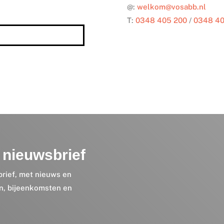
@:
welkom@vosabb.nl
T:
0348 405 200
/
0348 40
nieuwsbrief
brief, met nieuws en
en, bijeenkomsten en