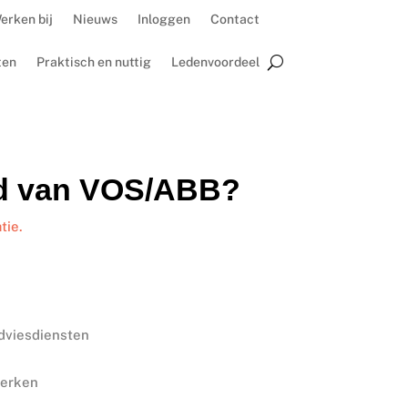
erken bij
Nieuws
Inloggen
Contact
ten
Praktisch en nuttig
Ledenvoordeel
id van VOS/ABB?
tie.
adviesdiensten
werken