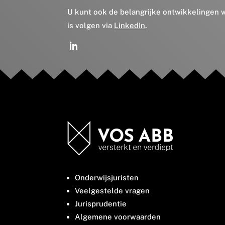
U kunt ook de belangrijke ontwikkelingen
is volgen via
LinkedIn
.
Onderwijsjuristen
Veelgestelde vragen
Jurisprudentie
Algemene voorwaarden