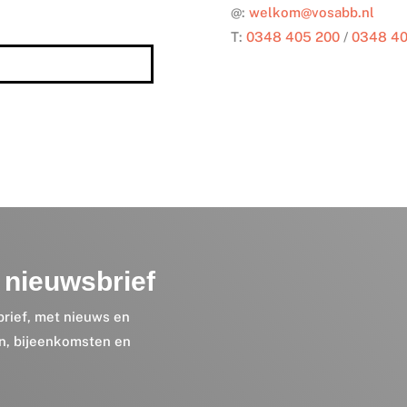
@:
welkom@vosabb.nl
T:
0348 405 200
/
0348 40
nieuwsbrief
brief, met nieuws en
en, bijeenkomsten en