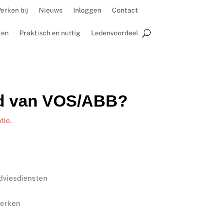
erken bij
Nieuws
Inloggen
Contact
ten
Praktisch en nuttig
Ledenvoordeel
id van VOS/ABB?
tie.
adviesdiensten
werken