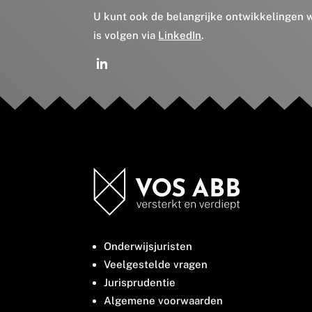
U kunt ook de belangrijke ontwikkelingen
is volgen via
LinkedIn
.
Onderwijsjuristen
Veelgestelde vragen
Jurisprudentie
Algemene voorwaarden