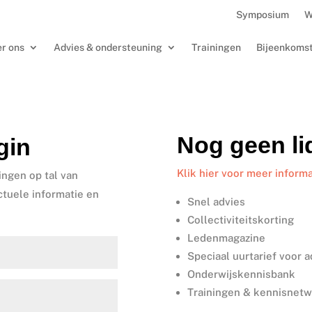
Symposium
W
r ons
Advies & ondersteuning
Trainingen
Bijeenkoms
Nog geen l
gin
Klik hier voor meer informa
ingen op tal van
ctuele informatie en
Snel advies
Collectiviteitskorting
Ledenmagazine
Speciaal uurtarief voor 
Onderwijskennisbank
Trainingen & kennisnet