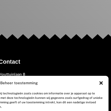
Contact
Houttuinlaan 8
3447 GM Woerden
Beheer toestemming
(0348) 405 200
ij technologieën zoals cookies om informatie over je apparaat op te
welkom@vosabb.nl
n met deze technologieën kunnen wij gegevens zoals surfgedrag of unieke
emming geeft of uw toestemming intrekt, kan dit een nadelige invloed
n.
Privacy, disclaimer en copyright