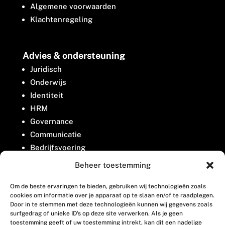
Algemene voorwaarden
Klachtenregeling
Advies & ondersteuning
Juridisch
Onderwijs
Identiteit
HRM
Governance
Communicatie
Bedrijfsvoering
Belangenbehartiging
Beheer toestemming
Om de beste ervaringen te bieden, gebruiken wij technologieën zoals
Contact
cookies om informatie over je apparaat op te slaan en/of te raadplegen.
Door in te stemmen met deze technologieën kunnen wij gegevens zoals
surfgedrag of unieke ID's op deze site verwerken. Als je geen
Houttuinlaan 8
toestemming geeft of uw toestemming intrekt, kan dit een nadelige