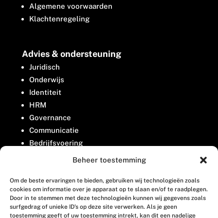
Algemene voorwaarden
Klachtenregeling
Advies & ondersteuning
Juridisch
Onderwijs
Identiteit
HRM
Governance
Communicatie
Bedrijfsvoering
Belangenbehartiging
Beheer toestemming
Om de beste ervaringen te bieden, gebruiken wij technologieën zoals
Contact
cookies om informatie over je apparaat op te slaan en/of te raadplegen.
Door in te stemmen met deze technologieën kunnen wij gegevens zoals
surfgedrag of unieke ID's op deze site verwerken. Als je geen
Houttuinlaan 8
toestemming geeft of uw toestemming intrekt, kan dit een nadelige