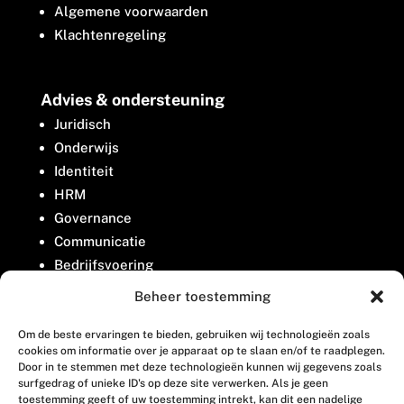
Algemene voorwaarden
Klachtenregeling
Advies & ondersteuning
Juridisch
Onderwijs
Identiteit
HRM
Governance
Communicatie
Bedrijfsvoering
Belangenbehartiging
Beheer toestemming
Om de beste ervaringen te bieden, gebruiken wij technologieën zoals
Contact
cookies om informatie over je apparaat op te slaan en/of te raadplegen.
Door in te stemmen met deze technologieën kunnen wij gegevens zoals
surfgedrag of unieke ID's op deze site verwerken. Als je geen
Houttuinlaan 8
toestemming geeft of uw toestemming intrekt, kan dit een nadelige