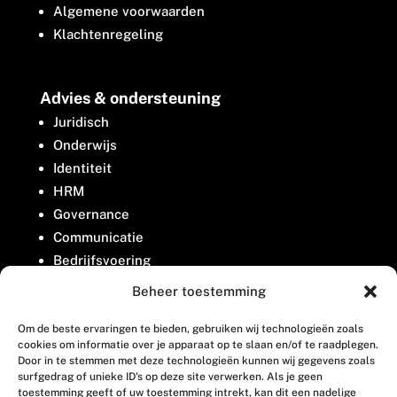
Algemene voorwaarden
Klachtenregeling
Advies & ondersteuning
Juridisch
Onderwijs
Identiteit
HRM
Governance
Communicatie
Bedrijfsvoering
Belangenbehartiging
Beheer toestemming
Om de beste ervaringen te bieden, gebruiken wij technologieën zoals
Contact
cookies om informatie over je apparaat op te slaan en/of te raadplegen.
Door in te stemmen met deze technologieën kunnen wij gegevens zoals
surfgedrag of unieke ID's op deze site verwerken. Als je geen
Houttuinlaan 8
toestemming geeft of uw toestemming intrekt, kan dit een nadelige