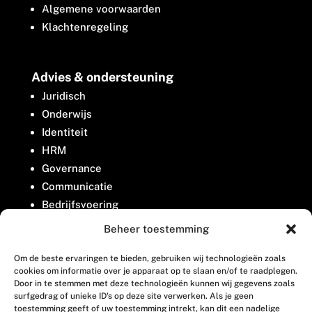
Algemene voorwaarden
Klachtenregeling
Advies & ondersteuning
Juridisch
Onderwijs
Identiteit
HRM
Governance
Communicatie
Bedrijfsvoering
Belangenbehartiging
Beheer toestemming
Om de beste ervaringen te bieden, gebruiken wij technologieën zoals
Contact
cookies om informatie over je apparaat op te slaan en/of te raadplegen.
Door in te stemmen met deze technologieën kunnen wij gegevens zoals
surfgedrag of unieke ID's op deze site verwerken. Als je geen
Houttuinlaan 8
toestemming geeft of uw toestemming intrekt, kan dit een nadelige