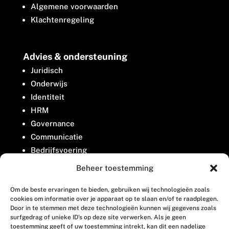
Algemene voorwaarden
Klachtenregeling
Advies & ondersteuning
Juridisch
Onderwijs
Identiteit
HRM
Governance
Communicatie
Bedrijfsvoering
Belangenbehartiging
Beheer toestemming
Om de beste ervaringen te bieden, gebruiken wij technologieën zoals
Contact
cookies om informatie over je apparaat op te slaan en/of te raadplegen.
Door in te stemmen met deze technologieën kunnen wij gegevens zoals
surfgedrag of unieke ID's op deze site verwerken. Als je geen
Houttuinlaan 8
toestemming geeft of uw toestemming intrekt, kan dit een nadelige