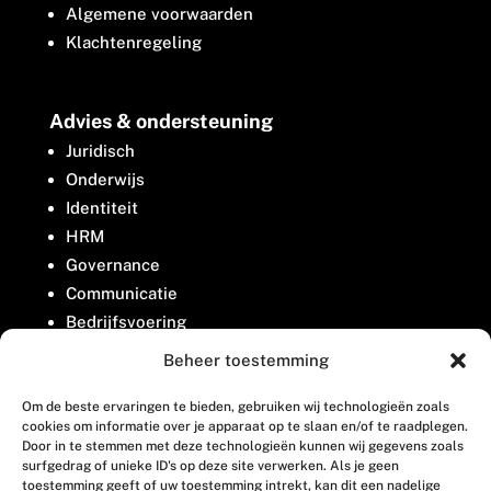
Algemene voorwaarden
Klachtenregeling
Advies & ondersteuning
Juridisch
Onderwijs
Identiteit
HRM
Governance
Communicatie
Bedrijfsvoering
Belangenbehartiging
Beheer toestemming
Om de beste ervaringen te bieden, gebruiken wij technologieën zoals
Contact
cookies om informatie over je apparaat op te slaan en/of te raadplegen.
Door in te stemmen met deze technologieën kunnen wij gegevens zoals
surfgedrag of unieke ID's op deze site verwerken. Als je geen
Houttuinlaan 8
toestemming geeft of uw toestemming intrekt, kan dit een nadelige