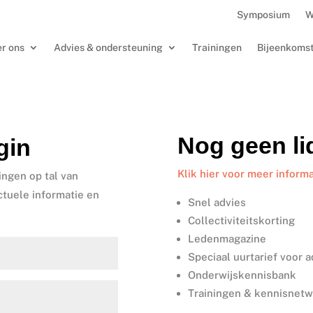
Symposium
W
r ons
Advies & ondersteuning
Trainingen
Bijeenkoms
Nog geen l
gin
Klik hier voor meer informa
ingen op tal van
ctuele informatie en
Snel advies
Collectiviteitskorting
Ledenmagazine
Speciaal uurtarief voor 
Onderwijskennisbank
Trainingen & kennisnet