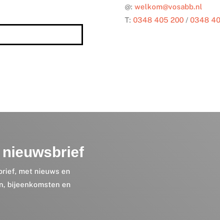
@:
welkom@vosabb.nl
T:
0348 405 200
/
0348 40
nieuwsbrief
brief, met nieuws en
en, bijeenkomsten en