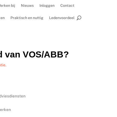
erken bij
Nieuws
Inloggen
Contact
ten
Praktisch en nuttig
Ledenvoordeel
id van VOS/ABB?
tie.
adviesdiensten
werken