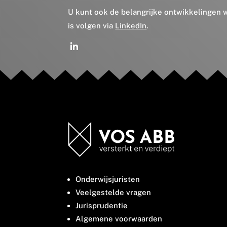
U kunt ook de belangrijke ontwikkelingen
is volgen via
LinkedIn
.
Onderwijsjuristen
Veelgestelde vragen
Jurisprudentie
Algemene voorwaarden