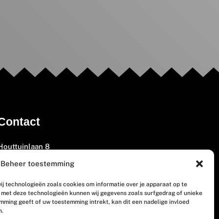
Contact
Houttuinlaan 8
3447 GM Woerden
Beheer toestemming
(0348) 405 200
ij technologieën zoals cookies om informatie over je apparaat op te
welkom@vosabb.nl
n met deze technologieën kunnen wij gegevens zoals surfgedrag of unieke
emming geeft of uw toestemming intrekt, kan dit een nadelige invloed
n.
Privacy, disclaimer en copyright