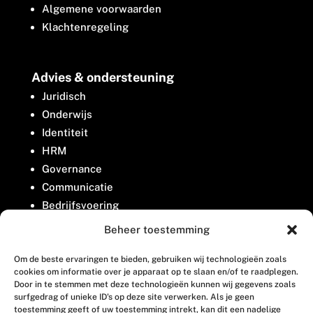
Algemene voorwaarden
Klachtenregeling
Advies & ondersteuning
Juridisch
Onderwijs
Identiteit
HRM
Governance
Communicatie
Bedrijfsvoering
Belangenbehartiging
Beheer toestemming
Om de beste ervaringen te bieden, gebruiken wij technologieën zoals
Contact
cookies om informatie over je apparaat op te slaan en/of te raadplegen.
Door in te stemmen met deze technologieën kunnen wij gegevens zoals
surfgedrag of unieke ID's op deze site verwerken. Als je geen
Houttuinlaan 8
toestemming geeft of uw toestemming intrekt, kan dit een nadelige