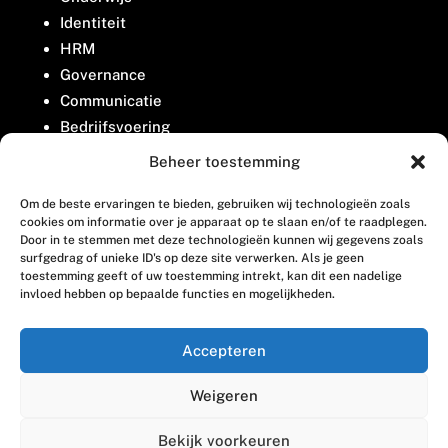
Identiteit
HRM
Governance
Communicatie
Bedrijfsvoering
Belangenbehartiging
Beheer toestemming
Om de beste ervaringen te bieden, gebruiken wij technologieën zoals
Contact
cookies om informatie over je apparaat op te slaan en/of te raadplegen.
Door in te stemmen met deze technologieën kunnen wij gegevens zoals
surfgedrag of unieke ID's op deze site verwerken. Als je geen
Houttuinlaan 8
toestemming geeft of uw toestemming intrekt, kan dit een nadelige
invloed hebben op bepaalde functies en mogelijkheden.
3447 GM Woerden
(0348) 405 200
Accepteren
welkom@vosabb.nl
Weigeren
Privacy, disclaimer en copyright
Bekijk voorkeuren