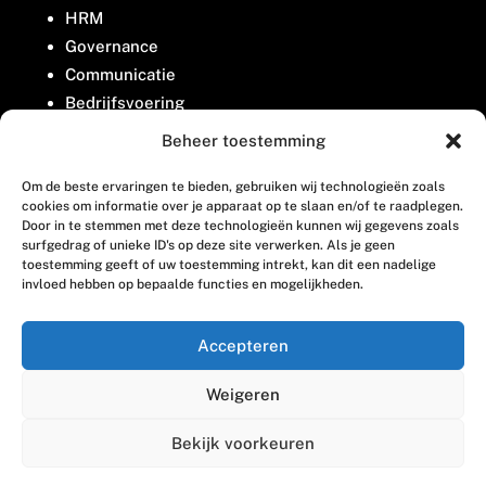
HRM
Governance
Communicatie
Bedrijfsvoering
Belangenbehartiging
Beheer toestemming
Om de beste ervaringen te bieden, gebruiken wij technologieën zoals
Contact
cookies om informatie over je apparaat op te slaan en/of te raadplegen.
Door in te stemmen met deze technologieën kunnen wij gegevens zoals
surfgedrag of unieke ID's op deze site verwerken. Als je geen
Houttuinlaan 8
toestemming geeft of uw toestemming intrekt, kan dit een nadelige
invloed hebben op bepaalde functies en mogelijkheden.
3447 GM Woerden
(0348) 405 200
Accepteren
welkom@vosabb.nl
Weigeren
Privacy, disclaimer en copyright
Bekijk voorkeuren