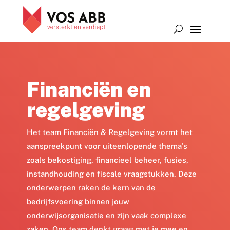
Financiën en
regelgeving
Het team Financiën & Regelgeving vormt het
aanspreekpunt voor uiteenlopende thema’s
zoals bekostiging, financieel beheer, fusies,
instandhouding en fiscale vraagstukken. Deze
onderwerpen raken de kern van de
bedrijfsvoering binnen
jo
uw
onderwijsorganisatie
en
zijn vaak complexe
zaken. Ons team denkt graag met
je
mee en