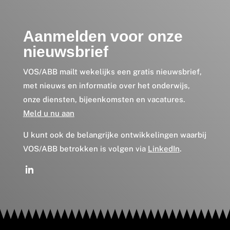
Aanmelden voor onze
nieuwsbrief
VOS/ABB mailt wekelijks een gratis nieuwsbrief,
met nieuws en informatie over het onderwijs,
onze diensten, bijeenkomsten en vacatures.
Meld u nu aan
U kunt ook de belangrijke ontwikkelingen waarbij
VOS/ABB betrokken is volgen via
LinkedIn
.