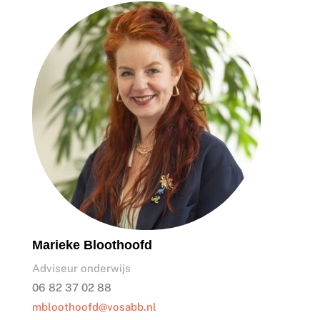
Marieke Bloothoofd
Adviseur onderwijs
06 82 37 02 88
mbloothoofd@vosabb.nl