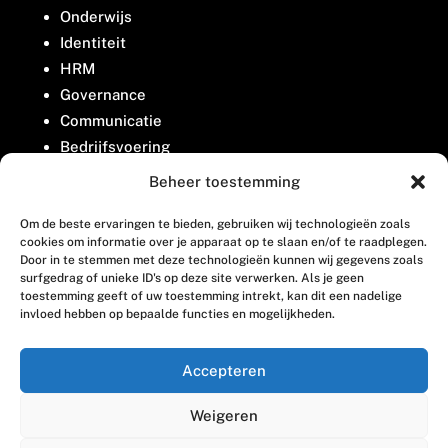
Onderwijs
Identiteit
HRM
Governance
Communicatie
Bedrijfsvoering
Belangenbehartiging
Beheer toestemming
Om de beste ervaringen te bieden, gebruiken wij technologieën zoals
Contact
cookies om informatie over je apparaat op te slaan en/of te raadplegen.
Door in te stemmen met deze technologieën kunnen wij gegevens zoals
surfgedrag of unieke ID's op deze site verwerken. Als je geen
Houttuinlaan 8
toestemming geeft of uw toestemming intrekt, kan dit een nadelige
invloed hebben op bepaalde functies en mogelijkheden.
3447 GM Woerden
(0348) 405 200
Accepteren
welkom@vosabb.nl
Weigeren
Privacy, disclaimer en copyright