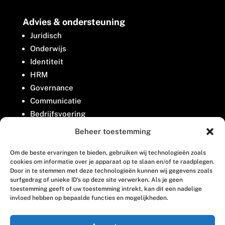
Advies & ondersteuning
Juridisch
Onderwijs
Identiteit
HRM
Governance
Communicatie
Bedrijfsvoering
Belangenbehartiging
Beheer toestemming
Om de beste ervaringen te bieden, gebruiken wij technologieën zoals
Contact
cookies om informatie over je apparaat op te slaan en/of te raadplegen.
Door in te stemmen met deze technologieën kunnen wij gegevens zoals
surfgedrag of unieke ID's op deze site verwerken. Als je geen
Houttuinlaan 8
toestemming geeft of uw toestemming intrekt, kan dit een nadelige
invloed hebben op bepaalde functies en mogelijkheden.
3447 GM Woerden
(0348) 405 200