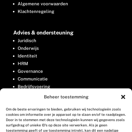
Algemene voorwaarden
Klachtenregeling
Advies & ondersteuning
Juridisch
Onderwijs
Identiteit
HRM
Governance
Communicatie
Bedrijfsvoering
Belangenbehartiging
Beheer toestemming
Om de beste ervaringen te bieden, gebruiken wij technologieën zoals
Contact
cookies om informatie over je apparaat op te slaan en/of te raadplegen.
Door in te stemmen met deze technologieën kunnen wij gegevens zoals
surfgedrag of unieke ID's op deze site verwerken. Als je geen
Houttuinlaan 8
toestemming geeft of uw toestemming intrekt, kan dit een nadelige