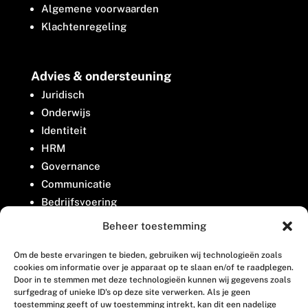
Algemene voorwaarden
Klachtenregeling
Advies & ondersteuning
Juridisch
Onderwijs
Identiteit
HRM
Governance
Communicatie
Bedrijfsvoering
Belangenbehartiging
Beheer toestemming
Om de beste ervaringen te bieden, gebruiken wij technologieën zoals
Contact
cookies om informatie over je apparaat op te slaan en/of te raadplegen.
Door in te stemmen met deze technologieën kunnen wij gegevens zoals
surfgedrag of unieke ID's op deze site verwerken. Als je geen
Houttuinlaan 8
toestemming geeft of uw toestemming intrekt, kan dit een nadelige