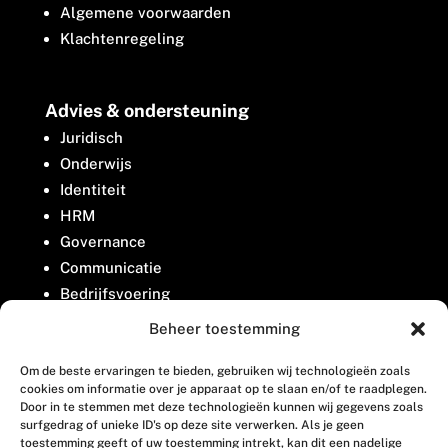
Algemene voorwaarden
Klachtenregeling
Advies & ondersteuning
Juridisch
Onderwijs
Identiteit
HRM
Governance
Communicatie
Bedrijfsvoering
Belangenbehartiging
Beheer toestemming
Om de beste ervaringen te bieden, gebruiken wij technologieën zoals
Contact
cookies om informatie over je apparaat op te slaan en/of te raadplegen.
Door in te stemmen met deze technologieën kunnen wij gegevens zoals
surfgedrag of unieke ID's op deze site verwerken. Als je geen
Houttuinlaan 8
toestemming geeft of uw toestemming intrekt, kan dit een nadelige