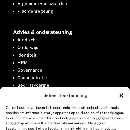
Algemene voorwaarden
Klachtenregeling
Advies & ondersteuning
Juridisch
Onderwijs
Identiteit
HRM
Governance
Communicatie
Bedrijfsvoering
Belangenbehartiging
Beheer toestemming
Om de beste ervaringen te bieden, gebruiken wij technologieën zoals
Contact
cookies om informatie over je apparaat op te slaan en/of te raadplegen.
Door in te stemmen met deze technologieën kunnen wij gegevens zoals
surfgedrag of unieke ID's op deze site verwerken. Als je geen
Houttuinlaan 8
toestemming geeft of uw toestemming intrekt, kan dit een nadelige