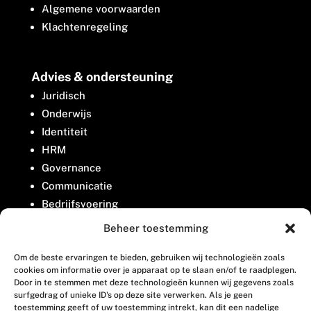
Algemene voorwaarden
Klachtenregeling
Advies & ondersteuning
Juridisch
Onderwijs
Identiteit
HRM
Governance
Communicatie
Bedrijfsvoering
Belangenbehartiging
Beheer toestemming
Om de beste ervaringen te bieden, gebruiken wij technologieën zoals
Contact
cookies om informatie over je apparaat op te slaan en/of te raadplegen.
Door in te stemmen met deze technologieën kunnen wij gegevens zoals
surfgedrag of unieke ID's op deze site verwerken. Als je geen
Houttuinlaan 8
toestemming geeft of uw toestemming intrekt, kan dit een nadelige