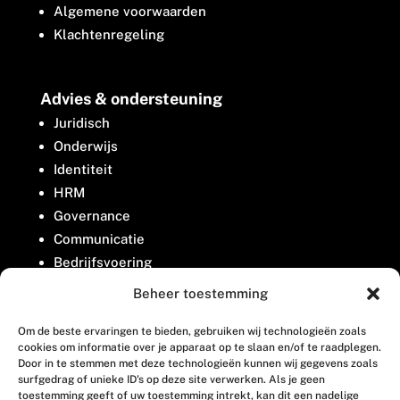
Algemene voorwaarden
Klachtenregeling
Advies & ondersteuning
Juridisch
Onderwijs
Identiteit
HRM
Governance
Communicatie
Bedrijfsvoering
Belangenbehartiging
Beheer toestemming
Om de beste ervaringen te bieden, gebruiken wij technologieën zoals
Contact
cookies om informatie over je apparaat op te slaan en/of te raadplegen.
Door in te stemmen met deze technologieën kunnen wij gegevens zoals
surfgedrag of unieke ID's op deze site verwerken. Als je geen
Houttuinlaan 8
toestemming geeft of uw toestemming intrekt, kan dit een nadelige