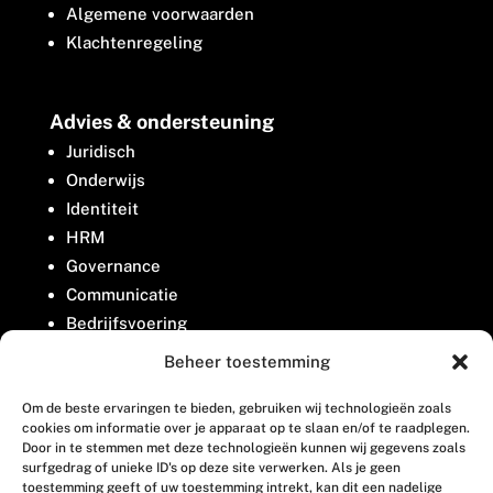
Algemene voorwaarden
Klachtenregeling
Advies & ondersteuning
Juridisch
Onderwijs
Identiteit
HRM
Governance
Communicatie
Bedrijfsvoering
Belangenbehartiging
Beheer toestemming
Om de beste ervaringen te bieden, gebruiken wij technologieën zoals
Contact
cookies om informatie over je apparaat op te slaan en/of te raadplegen.
Door in te stemmen met deze technologieën kunnen wij gegevens zoals
surfgedrag of unieke ID's op deze site verwerken. Als je geen
Houttuinlaan 8
toestemming geeft of uw toestemming intrekt, kan dit een nadelige