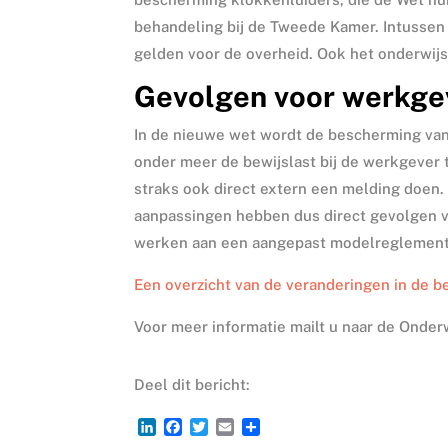
behandeling bij de Tweede Kamer. Intussen 
gelden voor de overheid. Ook het onderwijs
Gevolgen voor werkge
In de nieuwe wet wordt de bescherming van
onder meer de bewijslast bij de werkgever 
straks ook direct extern een melding doen
aanpassingen hebben dus direct gevolgen 
werken aan een aangepast modelreglement 
Een overzicht van de veranderingen in de 
Voor meer informatie mailt u naar de Onder
Deel dit bericht:
L
F
T
E
D
i
a
w
m
e