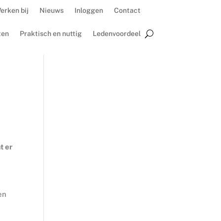
erken bij
Nieuws
Inloggen
Contact
ten
Praktisch en nuttig
Ledenvoordeel
t er
en