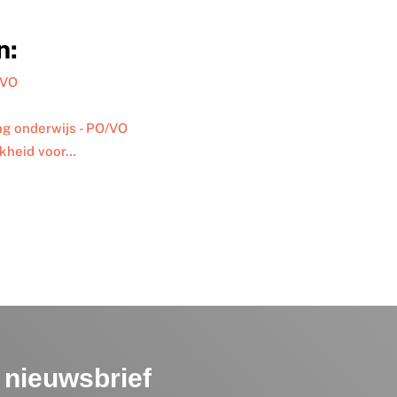
n:
/VO
ng onderwijs - PO/VO
jkheid voor…
nieuwsbrief