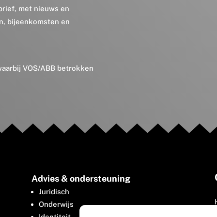
brief, met nieuws en
en, bijeenkomsten en
 waarbij VOS/ABB betrokken
Advies & ondersteuning
Juridisch
Onderwijs
Identiteit