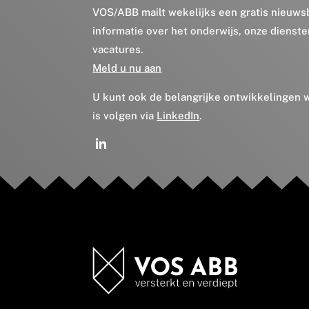
VOS/ABB mailt wekelijks een gratis nieuws
informatie over het onderwijs, onze dienst
vacatures.
Meld u nu aan
U kunt ook de belangrijke ontwikkelingen
is volgen via
LinkedIn
.