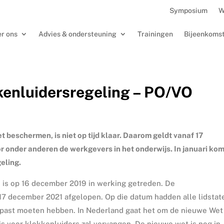
Symposium
W
r ons
Advies & ondersteuning
Trainingen
Bijeenkoms
kenluidersregeling – PO/VO
 beschermen, is niet op tijd klaar. Daarom geldt vanaf 17
 onder anderen de werkgevers in het onderwijs. In januari kom
eling.
 is op 16 december 2019 in werking getreden. De
p 17 december 2021 afgelopen. Op die datum hadden alle lidstat
gepast moeten hebben. In Nederland gaat het om de nieuwe Wet
s voor klokkenluiders zal vervangen. De nieuwe wet is nog in