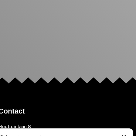
Contact
Houttuinlaan 8
3447 GM Woerden