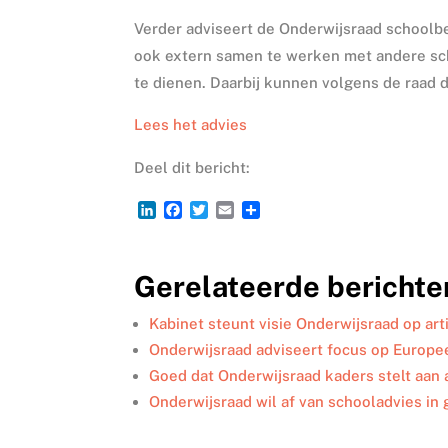
Verder adviseert de Onderwijsraad school
ook extern samen te werken met andere sc
te dienen. Daarbij kunnen volgens de raad
Lees het advies
Deel dit bericht:
L
F
T
E
D
i
a
w
m
e
n
c
i
a
l
k
e
t
i
e
Gerelateerde berichte
e
b
t
l
n
d
o
e
I
o
r
Kabinet steunt visie Onderwijsraad op art
n
k
Onderwijsraad adviseert focus op Europ
Goed dat Onderwijsraad kaders stelt aan 
Onderwijsraad wil af van schooladvies in