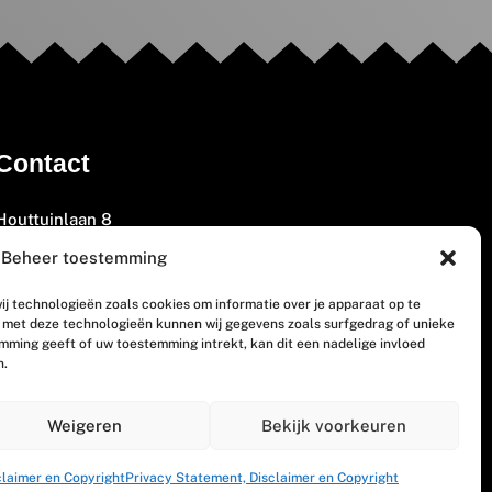
Contact
Houttuinlaan 8
3447 GM Woerden
Beheer toestemming
(0348) 405 200
ij technologieën zoals cookies om informatie over je apparaat op te
welkom@vosabb.nl
n met deze technologieën kunnen wij gegevens zoals surfgedrag of unieke
emming geeft of uw toestemming intrekt, kan dit een nadelige invloed
n.
Privacy, disclaimer en copyright
Weigeren
Bekijk voorkeuren
claimer en Copyright
Privacy Statement, Disclaimer en Copyright