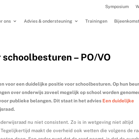
Symposium
W
r ons
Advies & ondersteuning
Trainingen
Bijeenkoms
or schoolbesturen – PO/VO
n voor een duidelijke positie voor schoolbesturen. Op hun beu
ingen over onderwijs zoveel mogelijk op school worden genome
voor publieke belangen. Dit staat in het advies
Een duidelijke
jsraad.
erwijsraad nu niet consistent. Zo is in wetgeving niet altijd
Tegelijkertijd maakt de overheid ook wetten die volgens de r
oeten doen. Een ander punt dat de raad noemt, is dat de over