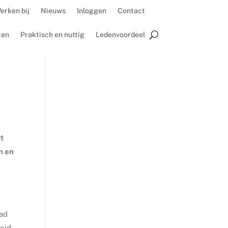
erken bij
Nieuws
Inloggen
Contact
ten
Praktisch en nuttig
Ledenvoordeel
rt
n en
aad
heid