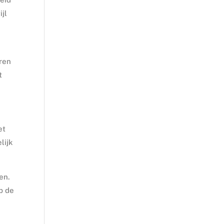
jl
ren
t
et
lijk
en.
p de