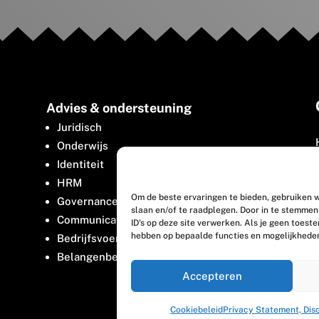
Advies & ondersteuning
Juridisch
Onderwijs
Identiteit
HRM
Om de beste ervaringen te bieden, gebruiken w
Governance
slaan en/of te raadplegen. Door in te stemme
Communicatie
ID's op deze site verwerken. Als je geen toest
hebben op bepaalde functies en mogelijkhede
Bedrijfsvoering
Belangenbehartiging
Accepteren
Cookiebeleid
Privacy Statement, Dis