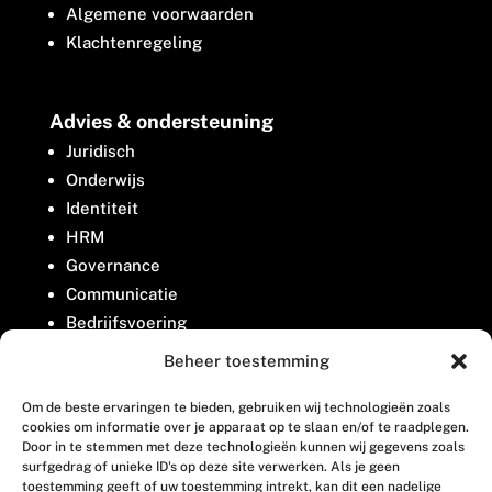
Algemene voorwaarden
Klachtenregeling
Advies & ondersteuning
Juridisch
Onderwijs
Identiteit
HRM
Governance
Communicatie
Bedrijfsvoering
Belangenbehartiging
Beheer toestemming
Om de beste ervaringen te bieden, gebruiken wij technologieën zoals
Contact
cookies om informatie over je apparaat op te slaan en/of te raadplegen.
Door in te stemmen met deze technologieën kunnen wij gegevens zoals
surfgedrag of unieke ID's op deze site verwerken. Als je geen
Houttuinlaan 8
toestemming geeft of uw toestemming intrekt, kan dit een nadelige