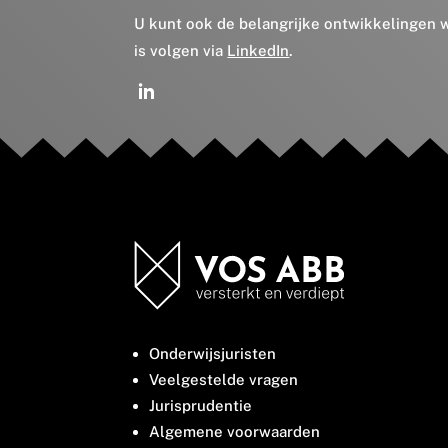
U kunt ook de belangrijke ontwikkelingen
is volgen via
LinkedIn
.
Onderwijsjuristen
Veelgestelde vragen
Jurisprudentie
Algemene voorwaarden