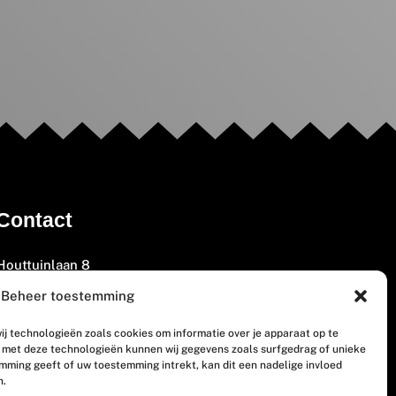
Contact
Houttuinlaan 8
3447 GM Woerden
Beheer toestemming
(0348) 405 200
ij technologieën zoals cookies om informatie over je apparaat op te
welkom@vosabb.nl
n met deze technologieën kunnen wij gegevens zoals surfgedrag of unieke
emming geeft of uw toestemming intrekt, kan dit een nadelige invloed
n.
Privacy, disclaimer en copyright