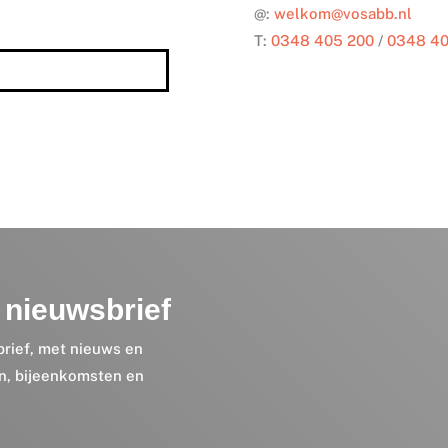
@:
welkom@vosabb.nl
T:
0348 405 200
/
0348 40
nieuwsbrief
brief, met nieuws en
en, bijeenkomsten en