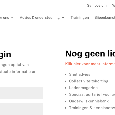
Symposium
W
r ons
Advies & ondersteuning
Trainingen
Bijeenkoms
Nog geen l
gin
Klik hier voor meer informa
ingen op tal van
ctuele informatie en
Snel advies
Collectiviteitskorting
Ledenmagazine
Speciaal uurtarief voor 
Onderwijskennisbank
Trainingen & kennisnet