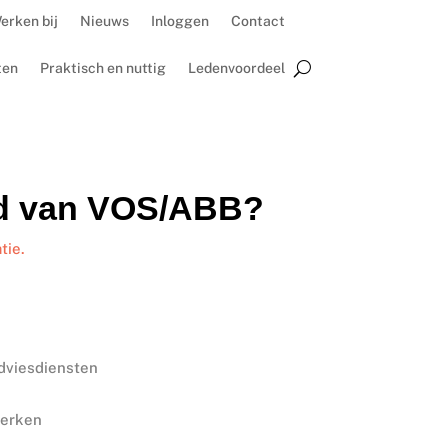
erken bij
Nieuws
Inloggen
Contact
ten
Praktisch en nuttig
Ledenvoordeel
id van VOS/ABB?
tie.
adviesdiensten
werken