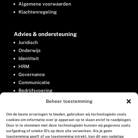
Algemene voorwaarden
Klachtenregeling
Advies & ondersteuning
Juridisch
Onderwijs
Identiteit
HRM
Governance
Communicatie
Bedrijfsvoering
Belangenbehartiging
Beheer toestemming
Om de beste ervaringen te bieden, gebruiken wij technologieën zoals
Contact
cookies om informatie over je apparaat op te slaan en/of te raadplegen.
Door in te stemmen met deze technologieën kunnen wij gegevens zoals
surfgedrag of unieke ID's op deze site verwerken. Als je geen
Houttuinlaan 8
toestemming geeft of uw toestemming intrekt, kan dit een nadelige