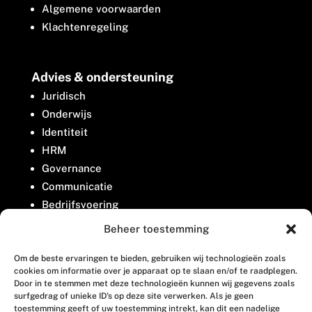
Algemene voorwaarden
Klachtenregeling
Advies & ondersteuning
Juridisch
Onderwijs
Identiteit
HRM
Governance
Communicatie
Bedrijfsvoering
Belangenbehartiging
Beheer toestemming
Om de beste ervaringen te bieden, gebruiken wij technologieën zoals
Contact
cookies om informatie over je apparaat op te slaan en/of te raadplegen.
Door in te stemmen met deze technologieën kunnen wij gegevens zoals
surfgedrag of unieke ID's op deze site verwerken. Als je geen
Houttuinlaan 8
toestemming geeft of uw toestemming intrekt, kan dit een nadelige