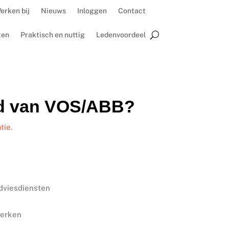
erken bij
Nieuws
Inloggen
Contact
ten
Praktisch en nuttig
Ledenvoordeel
id van VOS/ABB?
tie.
adviesdiensten
werken