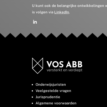
U kunt ook de belangrijke ontwikkelingen
is volgen via
LinkedIn
.
Onderwijsjuristen
Veelgestelde vragen
Jurisprudentie
Algemene voorwaarden