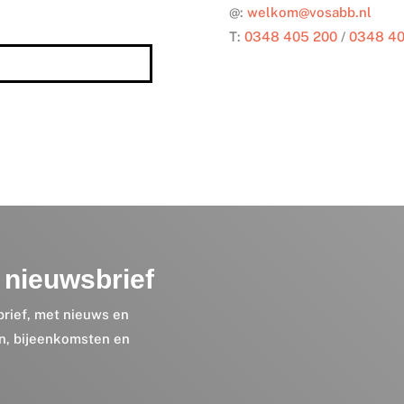
@:
welkom@vosabb.nl
T:
0348 405 200
/
0348 40
nieuwsbrief
brief, met nieuws en
en, bijeenkomsten en