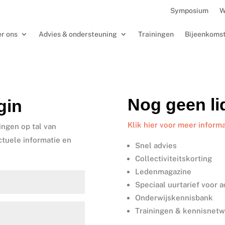
Symposium
W
r ons
Advies & ondersteuning
Trainingen
Bijeenkoms
Nog geen l
gin
Klik hier voor meer informa
ingen op tal van
ctuele informatie en
Snel advies
Collectiviteitskorting
Ledenmagazine
Speciaal uurtarief voor 
Onderwijskennisbank
Trainingen & kennisnet