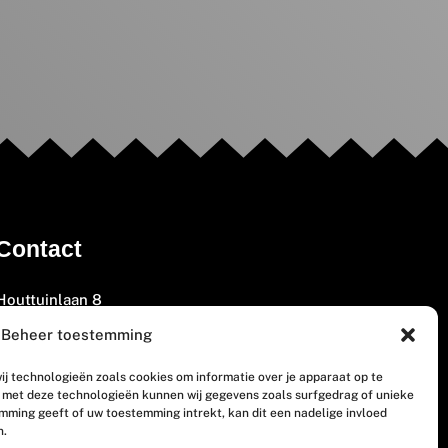
Contact
Houttuinlaan 8
3447 GM Woerden
Beheer toestemming
(0348) 405 200
ij technologieën zoals cookies om informatie over je apparaat op te
welkom@vosabb.nl
n met deze technologieën kunnen wij gegevens zoals surfgedrag of unieke
emming geeft of uw toestemming intrekt, kan dit een nadelige invloed
n.
Privacy, disclaimer en copyright