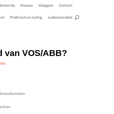
erken bij
Nieuws
Inloggen
Contact
ten
Praktisch en nuttig
Ledenvoordeel
id van VOS/ABB?
tie.
adviesdiensten
werken