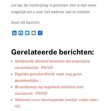
Let op: de inschrijving is gesloten. Het is niet meer
mogelijk om u voor het webinar aan te melden.
Deel dit bericht:
L
F
T
E
D
i
a
w
m
e
n
c
i
a
l
k
e
t
i
e
Gerelateerde berichten:
e
b
t
l
n
d
o
e
I
o
r
Voldoende afstand bewaren tot eventuele
n
k
nevenfunctie - PO/VO
Digitale geletterdheid: vaak nog geen
gezamenlijke…
IB-onderwijs op reguliere scholen zeer
succesvol - PO/VO
Webinars over doorlopende leerlijn vmbo-mbo -
VO