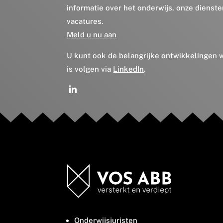
informatie over het onderwijs, onze dienst
vacatures.
Meld u nu aan
U kunt ook de belangrijke ontwikkelingen
is volgen via
LinkedIn
.
Onderwijsjuristen