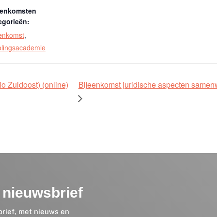
eenkomsten
egorieën:
eenkomst
,
olingsacademie
 Zuidoost) (online)
Bijeenkomst juridische aspecten samen
nieuwsbrief
brief, met nieuws en