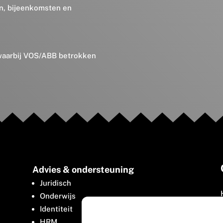
en, bijeenkomsten en
 waarbij VOS/ABB betrokken
Advies & ondersteuning
Juridisch
Onderwijs
Identiteit
HRM