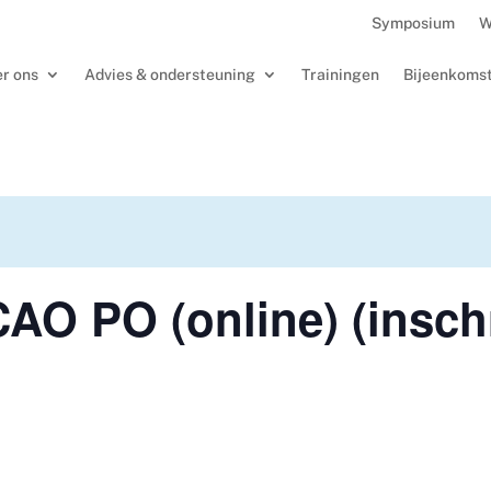
Symposium
W
r ons
Advies & ondersteuning
Trainingen
Bijeenkoms
AO PO (online) (inschr