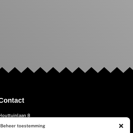
Contact
Houttuinlaan 8
3447 GM Woerden
Beheer toestemming