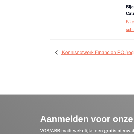
Bij
Cat
Bij
sch
Kennisnetwerk Financiën PO (regio
Aanmelden voor onze 
VOS/ABB mailt wekelijks een gratis nieuws