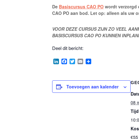
De
Basiscursus CAO PO
wordt verzorgd 
CAO PO aan bod. Let op: alleen als uw o
VOOR DEZE CURSUS ZIJN ZO VEEL AANM
BASISCURSUS CAO PO KUNNEN INPLAN
Deel dit bericht:
LinkedIn
Facebook
Twitter
Email
Delen
GE
Toevoegen aan kalender
Dat
08 
Tijd
10:0
Kos
€55