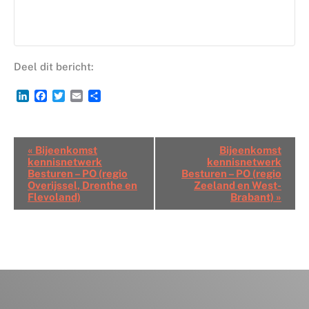
Deel dit bericht:
LinkedIn
Facebook
Twitter
Email
Delen
Bijeenkomsten
«
Bijeenkomst
Bijeenkomst
Navigatie
kennisnetwerk
kennisnetwerk
Besturen – PO (regio
Besturen – PO (regio
Overijssel, Drenthe en
Zeeland en West-
Flevoland)
Brabant)
»