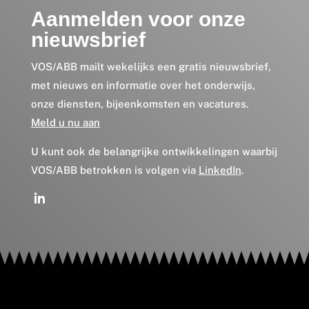
Aanmelden voor onze
nieuwsbrief
VOS/ABB mailt wekelijks een gratis nieuwsbrief,
met nieuws en informatie over het onderwijs,
onze diensten, bijeenkomsten en vacatures.
Meld u nu aan
U kunt ook de belangrijke ontwikkelingen waarbij
VOS/ABB betrokken is volgen via
LinkedIn
.