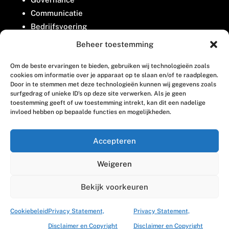
Communicatie
Bedrijfsvoering
Belangenbehartiging
Beheer toestemming
Om de beste ervaringen te bieden, gebruiken wij technologieën zoals
Contact
cookies om informatie over je apparaat op te slaan en/of te raadplegen.
Door in te stemmen met deze technologieën kunnen wij gegevens zoals
surfgedrag of unieke ID's op deze site verwerken. Als je geen
Houttuinlaan 8
toestemming geeft of uw toestemming intrekt, kan dit een nadelige
invloed hebben op bepaalde functies en mogelijkheden.
3447 GM Woerden
(0348) 405 200
Accepteren
welkom@vosabb.nl
Weigeren
Privacy, disclaimer en copyright
Bekijk voorkeuren
Cookiebeleid
Privacy Statement,
Privacy Statement,
Disclaimer en Copyright
Disclaimer en Copyright