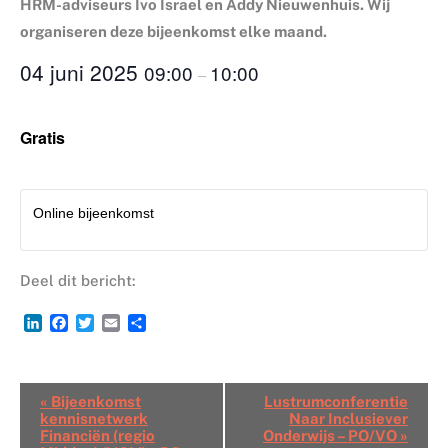
HRM-adviseurs Ivo Israel en Addy Nieuwenhuis. Wij
organiseren deze bijeenkomst elke maand.
04 juni 2025
09:00
10:00
–
Gratis
Online bijeenkomst
Deel dit bericht:
LinkedIn
Facebook
Twitter
Email
Delen
Bijeenkomsten
«
Bijeenkomst
Lustrumconferentie
Navigatie
kennisnetwerk
Naar Inclusiever
Financiën (regio
Onderwijs – PO/VO
»