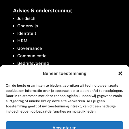
Advies & ondersteuning
Juridisch
Onderwijs
Identiteit
HRM
Governance
Communicatie
Bedrijfsvoering
Belangenbehartiging
Beheer toestemming
Om de beste ervaringen te bieden, gebruiken wij technologieën zoals
Contact
cookies om informatie over je apparaat op te slaan en/of te raadplegen.
Door in te stemmen met deze technologieën kunnen wij gegevens zoals
surfgedrag of unieke ID's op deze site verwerken. Als je geen
Houttuinlaan 8
toestemming geeft of uw toestemming intrekt, kan dit een nadelige
invloed hebben op bepaalde functies en mogelijkheden.
3447 GM Woerden
(0348) 405 200
Accepteren