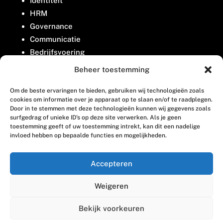
Identiteit
HRM
Governance
Communicatie
Bedrijfsvoering
Belangenbehartiging
Beheer toestemming
Om de beste ervaringen te bieden, gebruiken wij technologieën zoals
Contact
cookies om informatie over je apparaat op te slaan en/of te raadplegen.
Door in te stemmen met deze technologieën kunnen wij gegevens zoals
surfgedrag of unieke ID's op deze site verwerken. Als je geen
Houttuinlaan 8
toestemming geeft of uw toestemming intrekt, kan dit een nadelige
invloed hebben op bepaalde functies en mogelijkheden.
3447 GM Woerden
(0348) 405 200
Accepteren
welkom@vosabb.nl
Weigeren
Privacy, disclaimer en copyright
Bekijk voorkeuren