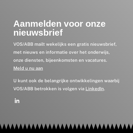
Aanmelden voor onze
nieuwsbrief
VOS/ABB mailt wekelijks een gratis nieuwsbrief,
met nieuws en informatie over het onderwijs,
onze diensten, bijeenkomsten en vacatures.
Meld u nu aan
U kunt ook de belangrijke ontwikkelingen waarbij
VOS/ABB betrokken is volgen via
LinkedIn
.