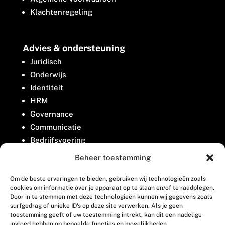
Klachtenregeling
Advies & ondersteuning
Juridisch
Onderwijs
Identiteit
HRM
Governance
Communicatie
Bedrijfsvoering
Belangenbehartiging
Beheer toestemming
Om de beste ervaringen te bieden, gebruiken wij technologieën zoals
Contact
cookies om informatie over je apparaat op te slaan en/of te raadplegen.
Door in te stemmen met deze technologieën kunnen wij gegevens zoals
surfgedrag of unieke ID's op deze site verwerken. Als je geen
Houttuinlaan 8
toestemming geeft of uw toestemming intrekt, kan dit een nadelige
invloed hebben op bepaalde functies en mogelijkheden.