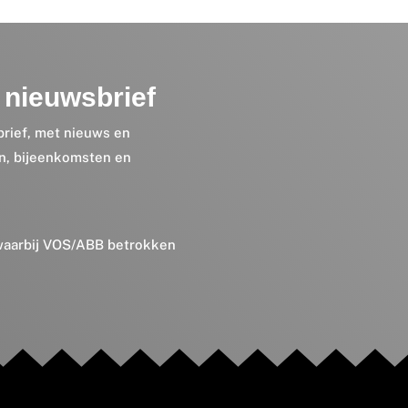
nieuwsbrief
brief, met nieuws en
en, bijeenkomsten en
 waarbij VOS/ABB betrokken