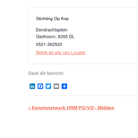
Stichting Op Kop
Eendrachtsplein
Giethoorn
,
8355 DL
0521-362520
Bekijk de site van Locatie
Deel dit bericht:
LinkedIn
Facebook
Twitter
Email
Delen
Bijeenkomsten
«
Kennisnetwerk HRM PO/VO – Midden
Navigatie