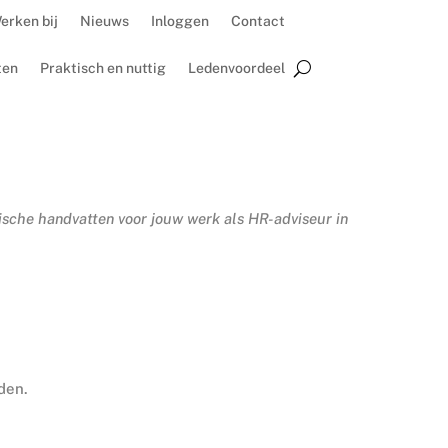
erken bij
Nieuws
Inloggen
Contact
ten
Praktisch en nuttig
Ledenvoordeel
ische handvatten voor jouw werk als HR-adviseur in
den.