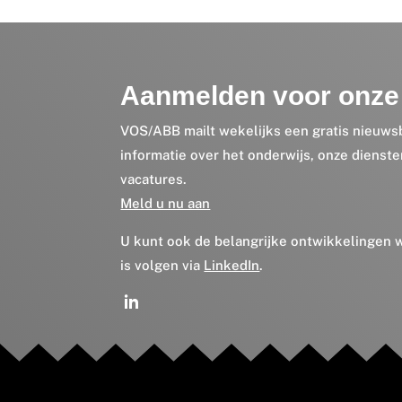
Aanmelden voor onze 
VOS/ABB mailt wekelijks een gratis nieuws
informatie over het onderwijs, onze dienst
vacatures.
Meld u nu aan
U kunt ook de belangrijke ontwikkelingen
is volgen via
LinkedIn
.