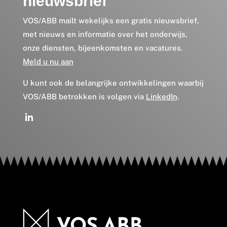
nieuwsbrief
VOS/ABB mailt wekelijks een gratis nieuwsbrief,
met nieuws en informatie over het onderwijs,
onze diensten, bijeenkomsten en vacatures.
Meld u nu aan
U kunt ook de belangrijke ontwikkelingen waarbij
VOS/ABB betrokken is volgen via
LinkedIn
.