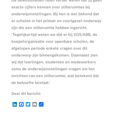
De bewindslieden laten verder weten dat zij geen
exacte cijfers kennen over stilteruimtes bij
onderwijsinstellingen. Bij hen is wel bekend dat
er scholen in het primair en voortgezet onderwijs
zijn die een stilteruimte hebben ingericht.
‘Tegelijkertijd weten we dat er bij VOS/ABB, de
koepelorganisatie voor openbare scholen, de
afgelopen periode enkele vragen over dit
onderwerp zijn binnengekomen. Daarnaast zien
wij dat leerlingen, studenten en medewerkers
soms de onderwijsinstellingen vragen om het
inrichten van een stilteruimte, wat betekent dat
de behoefte bestaat.’
Deel dit bericht:
L
F
T
E
D
i
a
w
m
e
n
c
i
a
l