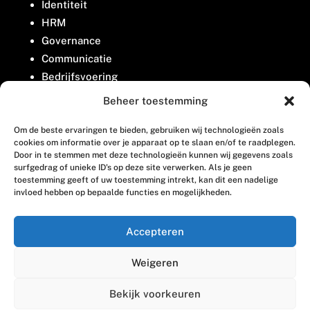
Identiteit
HRM
Governance
Communicatie
Bedrijfsvoering
Belangenbehartiging
Beheer toestemming
Om de beste ervaringen te bieden, gebruiken wij technologieën zoals
Contact
cookies om informatie over je apparaat op te slaan en/of te raadplegen.
Door in te stemmen met deze technologieën kunnen wij gegevens zoals
surfgedrag of unieke ID's op deze site verwerken. Als je geen
Houttuinlaan 8
toestemming geeft of uw toestemming intrekt, kan dit een nadelige
invloed hebben op bepaalde functies en mogelijkheden.
3447 GM Woerden
(0348) 405 200
Accepteren
welkom@vosabb.nl
Weigeren
Privacy, disclaimer en copyright
Bekijk voorkeuren