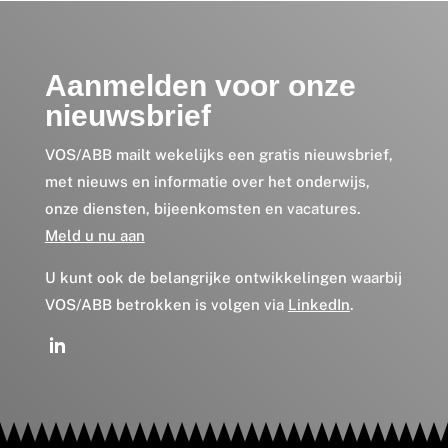
Aanmelden voor onze
nieuwsbrief
VOS/ABB mailt wekelijks een gratis nieuwsbrief,
met nieuws en informatie over het onderwijs,
onze diensten, bijeenkomsten en vacatures.
Meld u nu aan
U kunt ook de belangrijke ontwikkelingen waarbij
VOS/ABB betrokken is volgen via
LinkedIn
.