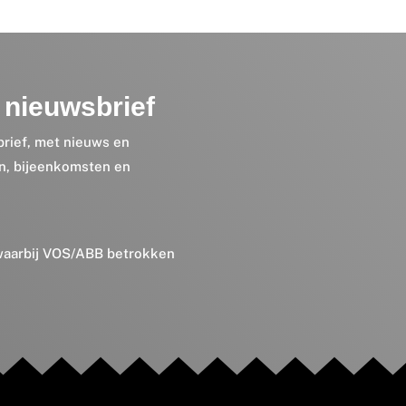
nieuwsbrief
brief, met nieuws en
en, bijeenkomsten en
 waarbij VOS/ABB betrokken