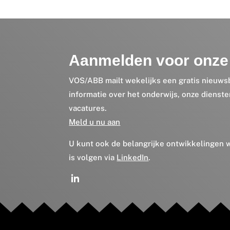
Aanmelden voor onze 
VOS/ABB mailt wekelijks een gratis nieuws
informatie over het onderwijs, onze dienst
vacatures.
Meld u nu aan
U kunt ook de belangrijke ontwikkelingen
is volgen via
LinkedIn
.