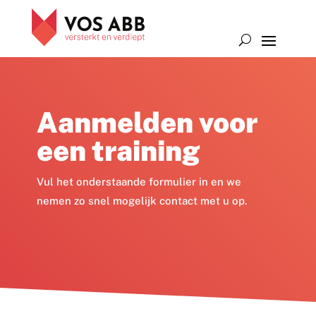
Aanmelden voor
een training
Vul het onderstaande formulier in en we
nemen zo snel mogelijk contact met u op.