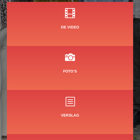

DE VIDEO

FOTO'S
b
VERSLAG