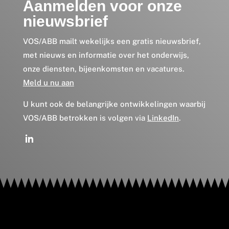
Aanmelden voor onze
nieuwsbrief
VOS/ABB mailt wekelijks een gratis nieuwsbrief,
met nieuws en informatie over het onderwijs,
onze diensten, bijeenkomsten en vacatures.
Meld u nu aan
U kunt ook de belangrijke ontwikkelingen waarbij
VOS/ABB betrokken is volgen via
LinkedIn
.