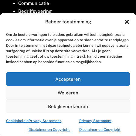
Communicatie
Bedrijfsvoering
Belangenbehartiging
Beheer toestemming
Om de beste ervaringen te bieden, gebruiken wij technologieën zoals
Contact
cookies om informatie over je apparaat op te slaan en/of te raadplegen.
Door in te stemmen met deze technologieën kunnen wij gegevens zoals
surfgedrag of unieke ID's op deze site verwerken. Als je geen
Houttuinlaan 8
toestemming geeft of uw toestemming intrekt, kan dit een nadelige
invloed hebben op bepaalde functies en mogelijkheden.
3447 GM Woerden
(0348) 405 200
Accepteren
welkom@vosabb.nl
Weigeren
Privacy, disclaimer en copyright
Bekijk voorkeuren
Cookiebeleid
Privacy Statement,
Privacy Statement,
Disclaimer en Copyright
Disclaimer en Copyright