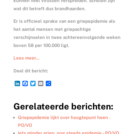
kunnen veel virussen verspreiden. Scholen zijn
wat dit betreft dus brandhaarden.
Er is officieel sprake van een griepepidemie als
het aantal mensen met griepachtige
verschijnselen in twee achtereenvolgende weken
boven 58 per 100.000 ligt.
Lees meer…
Deel dit bericht:
L
F
T
E
D
i
a
w
m
e
n
c
i
a
l
k
e
t
i
e
Gerelateerde berichten:
e
b
t
l
n
d
o
e
I
o
r
Griepepidemie lijkt over hoogtepunt heen -
n
k
PO/VO
Iets minder griep, nog steeds epidemie - PO/VO