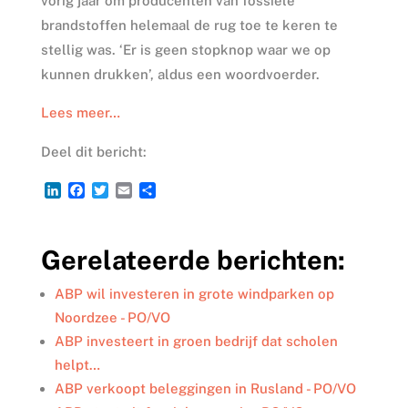
vorig jaar om producenten van fossiele
brandstoffen helemaal de rug toe te keren te
stellig was. ‘Er is geen stopknop waar we op
kunnen drukken’, aldus een woordvoerder.
Lees meer…
Deel dit bericht:
L
F
T
E
D
i
a
w
m
e
n
c
i
a
l
k
e
t
i
e
Gerelateerde berichten:
e
b
t
l
n
d
o
e
I
o
r
ABP wil investeren in grote windparken op
n
k
Noordzee - PO/VO
ABP investeert in groen bedrijf dat scholen
helpt…
ABP verkoopt beleggingen in Rusland - PO/VO