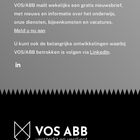
VOS/ABB mailt wekelijks een gratis nieuwsbrief,
met nieuws en informatie over het onderwijs,
onze diensten, bijeenkomsten en vacatures.
Meld u nu aan
U kunt ook de belangrijke ontwikkelingen waarbij
VOS/ABB betrokken is volgen via
LinkedIn
.