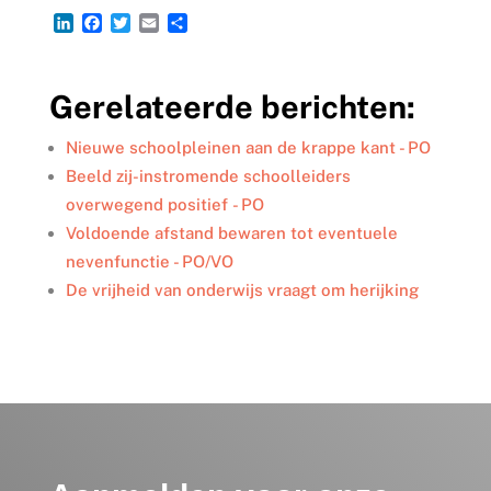
L
F
T
E
D
i
a
w
m
e
n
c
i
a
l
k
e
t
i
e
Gerelateerde berichten:
e
b
t
l
n
d
o
e
I
o
r
Nieuwe schoolpleinen aan de krappe kant - PO
n
k
Beeld zij-instromende schoolleiders
overwegend positief - PO
Voldoende afstand bewaren tot eventuele
nevenfunctie - PO/VO
De vrijheid van onderwijs vraagt om herijking