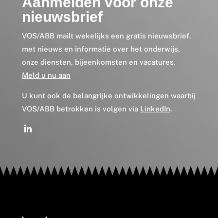
Aanmelden voor onze
nieuwsbrief
VOS/ABB mailt wekelijks een gratis nieuwsbrief,
met nieuws en informatie over het onderwijs,
onze diensten, bijeenkomsten en vacatures.
Meld u nu aan
U kunt ook de belangrijke ontwikkelingen waarbij
VOS/ABB betrokken is volgen via
LinkedIn
.