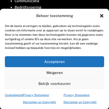
Communicatie
Bedrijfsvoering
Belangenbehartiging
Beheer toestemming
Om de beste ervaringen te bieden, gebruiken wij technologieën zoals
Contact
cookies om informatie over je apparaat op te slaan en/of te raadplegen.
Door in te stemmen met deze technologieën kunnen wij gegevens zoals
surfgedrag of unieke ID's op deze site verwerken. Als je geen
Houttuinlaan 8
toestemming geeft of uw toestemming intrekt, kan dit een nadelige
invloed hebben op bepaalde functies en mogelijkheden.
3447 GM Woerden
(0348) 405 200
Accepteren
welkom@vosabb.nl
Weigeren
Privacy, disclaimer en copyright
Bekijk voorkeuren
Cookiebeleid
Privacy Statement,
Privacy Statement,
Disclaimer en Copyright
Disclaimer en Copyright